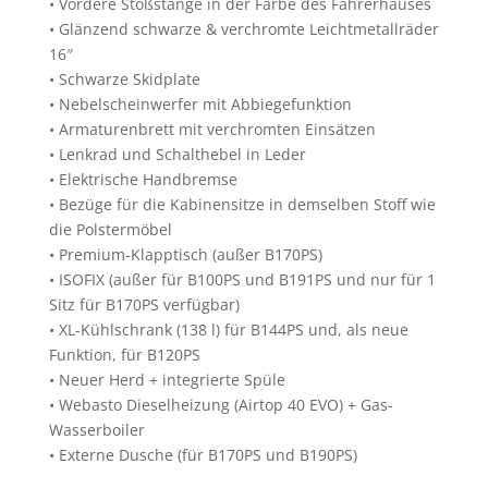
• Vordere Stoßstange in der Farbe des Fahrerhauses
• Glänzend schwarze & verchromte Leichtmetallräder
16″
• Schwarze Skidplate
• Nebelscheinwerfer mit Abbiegefunktion
• Armaturenbrett mit verchromten Einsätzen
• Lenkrad und Schalthebel in Leder
• Elektrische Handbremse
• Bezüge für die Kabinensitze in demselben Stoff wie
die Polstermöbel
• Premium-Klapptisch (außer B170PS)
• ISOFIX (außer für B100PS und B191PS und nur für 1
Sitz für B170PS verfügbar)
• XL-Kühlschrank (138 l) für B144PS und, als neue
Funktion, für B120PS
• Neuer Herd + integrierte Spüle
• Webasto Dieselheizung (Airtop 40 EVO) + Gas-
Wasserboiler
• Externe Dusche (für B170PS und B190PS)