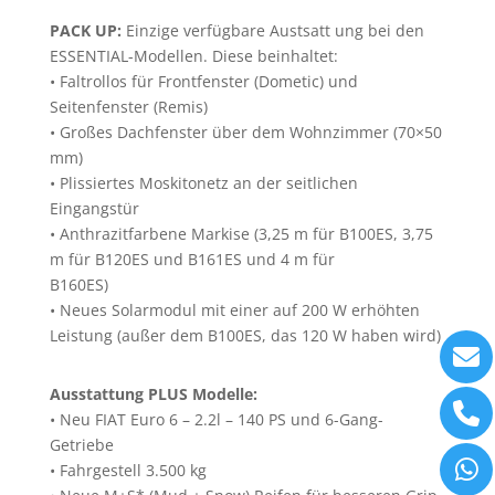
PACK UP:
Einzige verfügbare Austsatt ung bei den
ESSENTIAL-Modellen. Diese beinhaltet:
• Faltrollos für Frontfenster (Dometic) und
Seitenfenster (Remis)
• Großes Dachfenster über dem Wohnzimmer (70×50
mm)
• Plissiertes Moskitonetz an der seitlichen
Eingangstür
• Anthrazitfarbene Markise (3,25 m für B100ES, 3,75
m für B120ES und B161ES und 4 m für
B160ES)
• Neues Solarmodul mit einer auf 200 W erhöhten
Leistung (außer dem B100ES, das 120 W haben wird)
Ausstattung PLUS Modelle:
• Neu FIAT Euro 6 – 2.2l – 140 PS und 6-Gang-
Getriebe
• Fahrgestell 3.500 kg