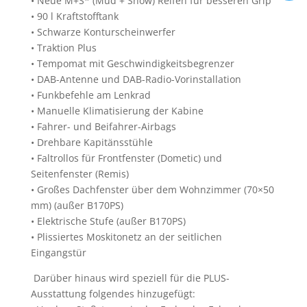
• Neue M+S* (Mud + Snow) Reifen für besseren Grip
• 90 l Kraftstofftank
• Schwarze Konturscheinwerfer
• Traktion Plus
• Tempomat mit Geschwindigkeitsbegrenzer
• DAB-Antenne und DAB-Radio-Vorinstallation
• Funkbefehle am Lenkrad
• Manuelle Klimatisierung der Kabine
• Fahrer- und Beifahrer-Airbags
• Drehbare Kapitänsstühle
• Faltrollos für Frontfenster (Dometic) und
Seitenfenster (Remis)
• Großes Dachfenster über dem Wohnzimmer (70×50
mm) (außer B170PS)
• Elektrische Stufe (außer B170PS)
• Plissiertes Moskitonetz an der seitlichen
Eingangstür
Darüber hinaus wird speziell für die PLUS-
Ausstattung folgendes hinzugefügt: