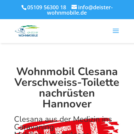
05109 56300 18
info@deister-
wohnmobile.de
Wohnmobil Clesana
Verschweiss-Toilette
nachrüsten
Hannover
Clesana aus der Medizin ins
Caravaning