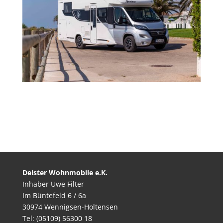
Deister Wohnmobile e.K.
Inhaber Uwe Filter
Im Büntefeld 6 / 6a
30974 Wennigsen-Holtensen
Tel: (05109) 56300 18